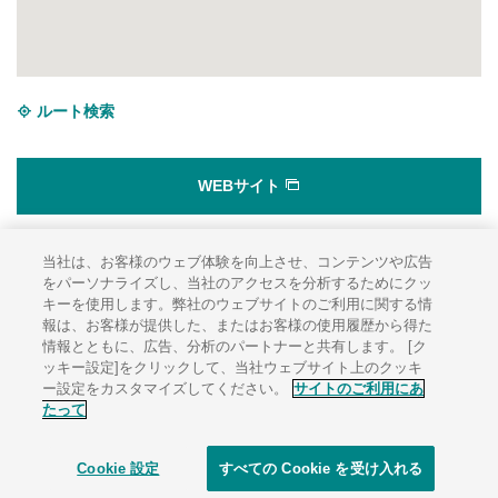
ルート検索
WEBサイト
当社は、お客様のウェブ体験を向上させ、コンテンツや広告
サイトのご利用にあたって
をパーソナライズし、当社のアクセスを分析するためにクッ
キーを使用します。弊社のウェブサイトのご利用に関する情
ソーシャルメディアポリシー
報は、お客様が提供した、またはお客様の使用履歴から得た
情報とともに、広告、分析のパートナーと共有します。 [ク
個人情報保護方針
ッキー設定]をクリックして、当社ウェブサイト上のクッキ
サイトマップ
ー設定をカスタマイズしてください。
サイトのご利用にあ
たって
Cookie 設定
すべての Cookie を受け入れる
© 1996-
2026 KUBOTA Corporation.